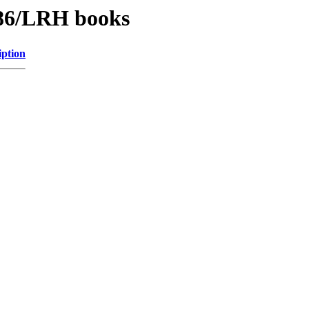
/86/LRH books
iption