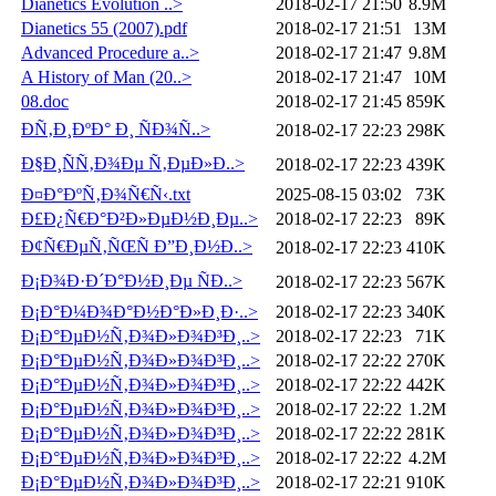
Dianetics Evolution ..>
2018-02-17 21:50
8.9M
Dianetics 55 (2007).pdf
2018-02-17 21:51
13M
Advanced Procedure a..>
2018-02-17 21:47
9.8M
A History of Man (20..>
2018-02-17 21:47
10M
08.doc
2018-02-17 21:45
859K
Ð­Ñ‚Ð¸ÐºÐ° Ð¸ ÑÐ¾Ñ..>
2018-02-17 22:23
298K
Ð§Ð¸ÑÑ‚Ð¾Ðµ Ñ‚ÐµÐ»Ð..>
2018-02-17 22:23
439K
Ð¤Ð°ÐºÑ‚Ð¾Ñ€Ñ‹.txt
2025-08-15 03:02
73K
Ð£Ð¿Ñ€Ð°Ð²Ð»ÐµÐ½Ð¸Ðµ..>
2018-02-17 22:23
89K
Ð¢Ñ€ÐµÑ‚ÑŒÑ Ð”Ð¸Ð½Ð..>
2018-02-17 22:23
410K
Ð¡Ð¾Ð·Ð´Ð°Ð½Ð¸Ðµ ÑÐ..>
2018-02-17 22:23
567K
Ð¡Ð°Ð¼Ð¾Ð°Ð½Ð°Ð»Ð¸Ð·..>
2018-02-17 22:23
340K
Ð¡Ð°ÐµÐ½Ñ‚Ð¾Ð»Ð¾Ð³Ð¸..>
2018-02-17 22:23
71K
Ð¡Ð°ÐµÐ½Ñ‚Ð¾Ð»Ð¾Ð³Ð¸..>
2018-02-17 22:22
270K
Ð¡Ð°ÐµÐ½Ñ‚Ð¾Ð»Ð¾Ð³Ð¸..>
2018-02-17 22:22
442K
Ð¡Ð°ÐµÐ½Ñ‚Ð¾Ð»Ð¾Ð³Ð¸..>
2018-02-17 22:22
1.2M
Ð¡Ð°ÐµÐ½Ñ‚Ð¾Ð»Ð¾Ð³Ð¸..>
2018-02-17 22:22
281K
Ð¡Ð°ÐµÐ½Ñ‚Ð¾Ð»Ð¾Ð³Ð¸..>
2018-02-17 22:22
4.2M
Ð¡Ð°ÐµÐ½Ñ‚Ð¾Ð»Ð¾Ð³Ð¸..>
2018-02-17 22:21
910K