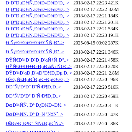
Ð¡Ð°ÐµÐ½Ñ‚Ð¾Ð»Ð¾Ð³Ð¸..>
2018-02-17 22:23
421K
Ð¡Ð°ÐµÐ½Ñ‚Ð¾Ð»Ð¾Ð³Ð¸..>
2018-02-17 22:22
3.6M
Ð¡Ð°ÐµÐ½Ñ‚Ð¾Ð»Ð¾Ð³Ð¸..>
2018-02-17 22:21
184K
Ð¡Ð°ÐµÐ½Ñ‚Ð¾Ð»Ð¾Ð³Ð¸..>
2018-02-17 22:21
201K
Ð¡Ð°ÐµÐ½Ñ‚Ð¾Ð»Ð¾Ð³Ð¸..>
2018-02-17 22:21
534K
Ð¡Ð°ÐµÐ½Ñ‚Ð¾Ð»Ð¾Ð³Ð¸..>
2018-02-17 22:23
191K
Ð ÑƒÐºÐ¾Ð²Ð¾Ð´ÑÑ‚Ð²..>
2025-08-15 03:02
287K
Ð ÑƒÐºÐ¾Ð²Ð¾Ð´ÑÑ‚Ð²..>
2018-02-17 22:21
346K
ÐŸÑ€Ð¾Ð´Ð²Ð¸Ð½ÑƒÑ‚Ð°..>
2018-02-17 22:21
458K
ÐŸÑ€Ð¾Ð±Ð»ÐµÐ¼Ñ‹ Ñ€Ð..>
2018-02-17 22:20
220K
ÐŸÐ¾Ð½Ð¸Ð¼Ð°Ð½Ð¸Ðµ Ð..>
2018-02-17 22:21
2.8M
ÐžÐ¿Ñ€ÐµÐ´ÐµÐ»ÐµÐ½Ð¸..>
2018-02-17 22:20
96K
ÐÐ°ÑƒÐºÐ° Ð²Ñ‹Ð¶Ð¸Ð..>
2018-02-17 22:20
516K
ÐÐ°ÑƒÐºÐ° Ð’Ñ‹Ð¶Ð¸Ð..>
2018-02-17 22:20
459K
ÐœÐ¾ÑÑ‚ Ðº Ð¿Ð¾Ð»Ð½..>
2018-02-17 22:20
311K
ÐœÐ¾ÑÑ‚ Ðº Ð»ÑƒÑ‡Ñˆ..>
2018-02-17 22:20
47K
ÐšÐ½Ð¸Ð³Ð° ÑÑ€ÐµÐ´Ñ..>
2018-02-17 22:20
86K